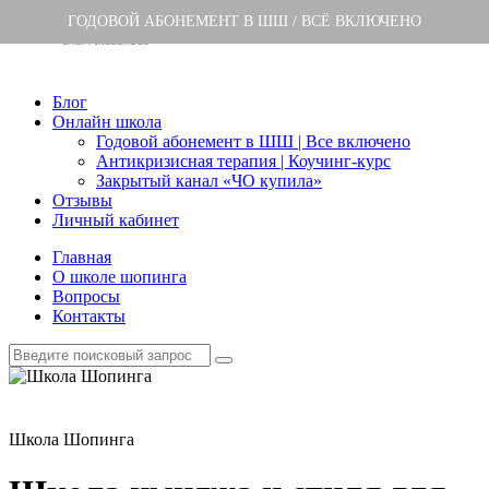
ГОДОВОЙ АБОНЕМЕНТ В ШШ / ВСЁ ВКЛЮЧЕНО
Блог
Онлайн школа
Годовой абонемент в ШШ | Все включено
Антикризисная терапия | Коучинг-курс
Закрытый канал «ЧО купила»
Отзывы
Личный кабинет
Главная
О школе шопинга
Вопросы
Контакты
Школа Шопинга