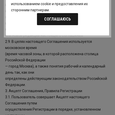
использованием cookie и предоставления их
изменениям в целом со дня
сторонним партнерам.
их вступления в силу. Настоящее Соглашение в этом случае
считается
СОГЛАШАЮСЬ
измененным со дня вступления в силу изменений к
настоящему Соглашению
или новой редакции настоящего Соглашения.
2.9. В целях настоящего Соглашения используется
московское время
(время часовой зоны, в которой расположена столица
Российской Федерации
— город Москва), а также понятия рабочий и календарный
день так, как они
определены действующим законодательством Российской
Федерации.
3. Акцепт Соглашения, Правила Регистрации
3.1. Пользователь совершает Акцепт настоящего
Соглашения путем
осуществления Регистрации в порядке, установленном