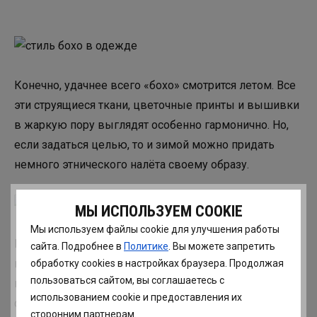
Конечно, удачнее всего «бохо» смотрится летом. Все
эти струящиеся ткани, цветочные принты и вышивки
в жаркую пору выглядят особенно гармонично. Но,
если задаться целью, то и зимой можно придать
немного этнического налёта своему образу.
МЫ ИСПОЛЬЗУЕМ COOKIE
Мы используем файлы cookie для улучшения работы
Как это сделать, я учу девушек в онлайн-школе на
сайта. Подробнее в
Политике
. Вы можете запретить
курсе Архитектура стиля. Там «бохо» мы разбираем в
обработку сookies в настройках браузера. Продолжая
пользоваться сайтом, вы соглашаетесь с
прямом смысле по молекулам, а также учимся
использованием cookie и предоставления их
сочетать его с другими стилями.
сторонним партнерам.