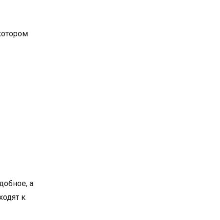
котором
добное, а
ходят к