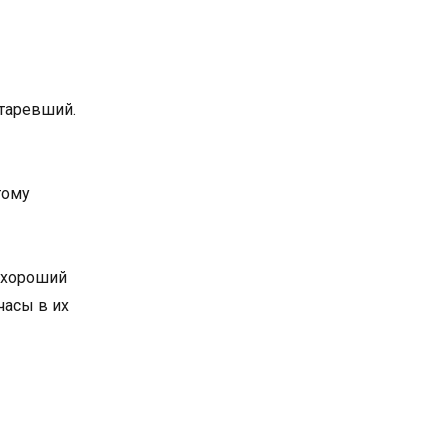
старевший.
тому
х хороший
часы в их