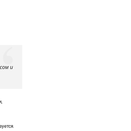
сом и
,
уется.