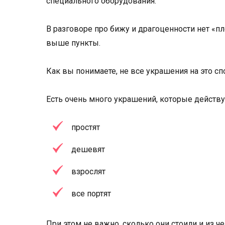
специального оборудования.
В разговоре про бижу и драгоценности нет «п
выше пункты.
Как вы понимаете, не все украшения на это сп
Есть очень много украшений, которые действу
простят
дешевят
взрослят
все портят
При этом не важно, сколько они стоили и из ч