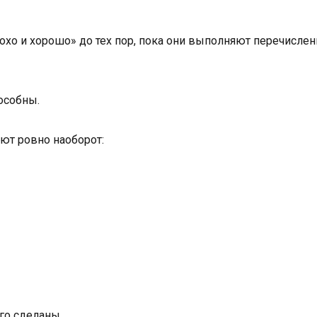
лохо и хорошо» до тех пор, пока они выполняют перечисле
особны.
ют ровно наоборот:
его сделаны.