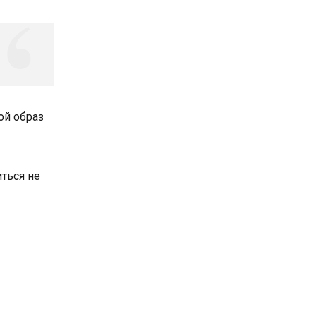
ой образ
иться не