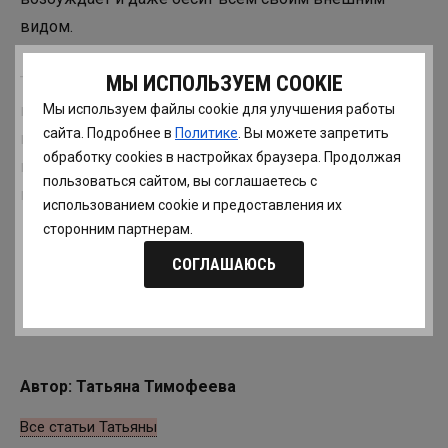
видом.
МЫ ИСПОЛЬЗУЕМ COOKIE
Так вот, мужчинам много раз повезло, потому что уж
Мы используем файлы cookie для улучшения работы
им-то превратить гардероб в результат на многие
сайта. Подробнее в
Политике
. Вы можете запретить
годы, раз и навсегда, гораздо проще! Потребности в
обработку сookies в настройках браузера. Продолжая
постоянном шопинге нет, а мода на их гардеробы
пользоваться сайтом, вы соглашаетесь с
почти не влияет.
использованием cookie и предоставления их
сторонним партнерам.
СОГЛАШАЮСЬ
Автор: Татьяна Тимофеева
Все статьи Татьяны