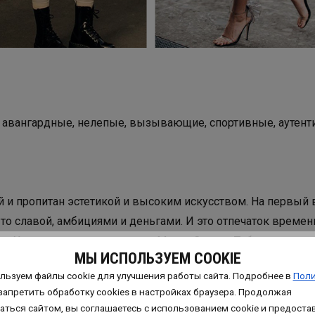
, авангардные, нелепые, вызывающие, спортивные, аутент
й и пропитан эстетикой и высоким искусством. На первый 
то славой, амбициями и деньгами. И это отпечаток времени
си Хелл на показе коллекции Марка Стоуна. Тебе и хотелос
МЫ ИСПОЛЬЗУЕМ COOKIE
ны, но их количество говорит об обратном.
льзуем файлы cookie для улучшения работы сайта. Подробнее в
Поли
запретить обработку сookies в настройках браузера. Продолжая
аться сайтом, вы соглашаетесь с использованием cookie и предоста