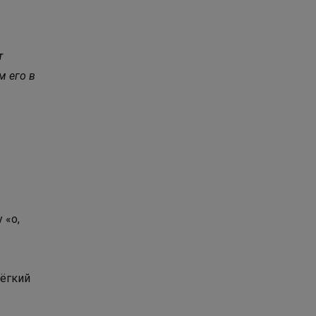
т
м его в
 «о,
лёгкий