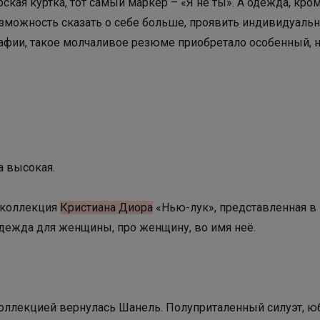
рская куртка, тот самый маркёр – «Я не ты». А одежда, кро
зможность сказать о себе больше, проявить индивидуальн
афии, такое молчаливое резюме приобретало особенный, 
а высокая.
 коллекция
Кристиана Диора
«Нью-лук», представленная в 
Одежда для женщины, про женщину, во имя неё.
коллекцией вернулась Шанель. Полуприталенный силуэт, ю