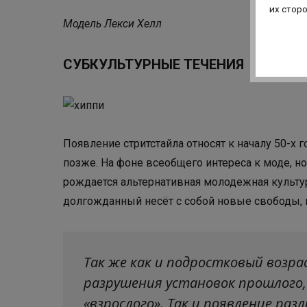
их стор
Модель Лекси Хелл
СУБКУЛЬТУРНЫЕ ТЕЧЕНИЯ
Появление стритстайла относят к началу 50-х го
позже. На фоне всеобщего интереса к моде, 
рождается альтернативная молодежная культур
долгожданный несёт с собой новые свободы, 
Так же как и подростковый возрас
разрушения установок прошлого
«взрослого». Так и появление раз