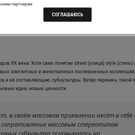
онним партнерам.
СОГЛАШАЮСЬ
дов XX века. Хотя само понятие street (улица) stуle (стиль)
новых элегантных и женственных послевоенных коллекций,
а и её составляющие, субкультуры. Ветер перемен, такой 
новые идеи, новые ценности.
т, в своём массовом проявлении несёт в себе 
, сопротивление массовым стереотипам
личных субкультур основывалось на