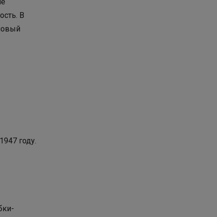
ме
ость. В
новый
1947 году.
бки-