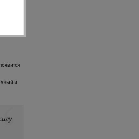
 появится
явный и
силу