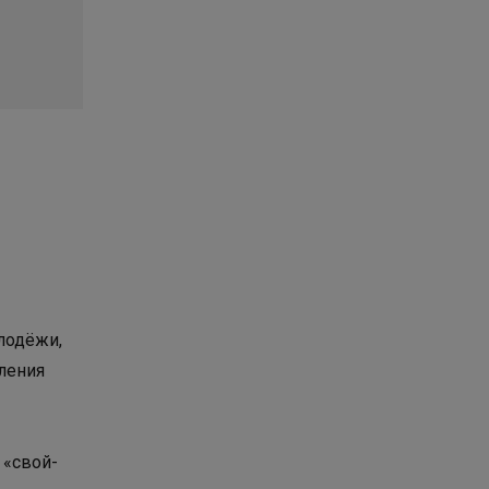
лодёжи,
ления
 «свой-