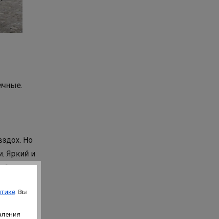
ичные.
вздох. Но
. Яркий и
ь бы
тике
. Вы
вления