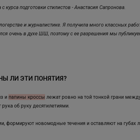
 с курса подготовки стилистов - Анастасия Сапронова.
блогерстве и журналистике. Я получила много классных рабо
чился очень в духе ШШ, поэтому с ее разрешения мы публикуе
НЫ ЛИ ЭТИ ПОНЯТИЯ?
йз и
папины кроссы
лежат ровно на той тонкой грани между
т рука об руку десятилетиями.
и, формируют новомодные течения и оставляют на губах 