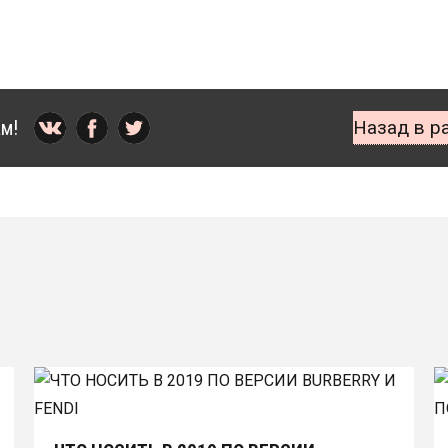
м!
Назад в р