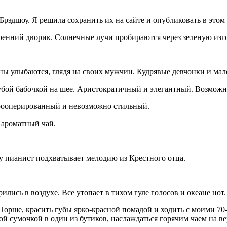
Брэдшоу. Я решила сохранить их на сайте и опубликовать в этом 
енний дворик. Солнечные лучи пробираются через зеленую изгор
ны улыбаются, глядя на своих мужчин. Кудрявые девчонки и мал
лубой бабочкой на шее. Аристократичный и элегантный. Возможно
прооперированный и невозможно стильный.
 ароматный чай.
ду пианист подхватывает мелодию из Крестного отца.
лись в воздухе. Все утопает в тихом гуле голосов и океане нот.
м Порше, красить губы ярко-красной помадой и ходить с моими 7
овой сумочкой в один из бутиков, наслаждаться горячим чаем на 