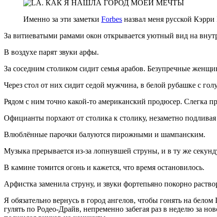
Именно за эти заметки
Forbes
назвал меня русской Кэрри 
За витиеватыми рамами окон открывается уютный вид на внутр
В воздухе парят звуки арфы.
За соседним столиком сидит семья арабов. Безупречные женщи
Через стол от них сидит седой мужчина, в белой рубашке с го
Рядом с ним точно какой-то американский продюсер. Слегка 
Официанты порхают от столика к столику, незаметно подливая
Влюблённые парочки балуются пирожными и шампанским.
Музыка прерывается из-за лопнувшей струны, и в ту же секун
В камине томится огонь и кажется, что время остановилось.
Арфистка заменила струну, и звуки фортепьяно покорно раствори
Я обязательно вернусь в город ангелов, чтобы гонять на бело
гулять по Родео-Драйв, непременно забегая раз в неделю за н