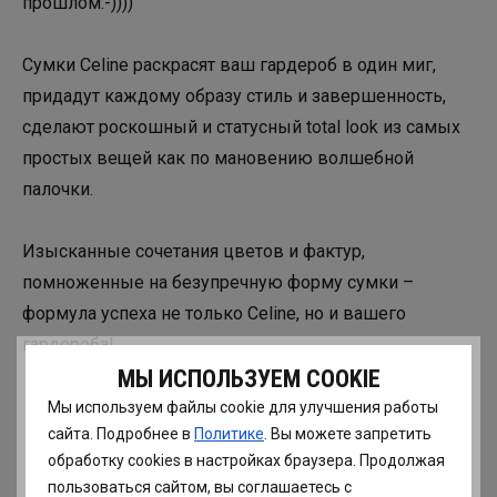
прошлом:-))))
Сумки Celine раскрасят ваш гардероб в один миг,
придадут каждому образу стиль и завершенность,
сделают роскошный и статусный total look из самых
простых вещей как по мановению волшебной
палочки.
Изысканные сочетания цветов и фактур,
помноженные на безупречную форму сумки –
формула успеха не только Celine, но и вашего
гардероба!
МЫ ИСПОЛЬЗУЕМ COOKIE
Мы используем файлы cookie для улучшения работы
сайта. Подробнее в
Политике
. Вы можете запретить
обработку сookies в настройках браузера. Продолжая
пользоваться сайтом, вы соглашаетесь с