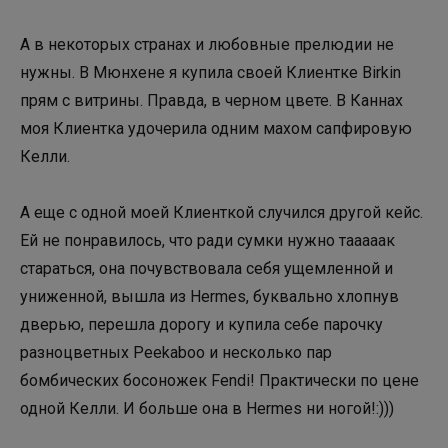
А в некоторых странах и любовные прелюдии не
нужны. В Мюнхене я купила своей Клиентке Birkin
прям с витрины. Правда, в черном цвете. В Каннах
моя Клиентка удочерила одним махом сапфировую
Келли.
А еще с одной моей Клиенткой случился другой кейс.
Ей не понравилось, что ради сумки нужно тааааак
стараться, она почувствовала себя ущемленной и
униженной, вышла из Hermes, буквально хлопнув
дверью, перешла дорогу и купила себе парочку
разноцветных Peekaboo и несколько пар
бомбических босоножек Fendi! Практически по цене
одной Келли. И больше она в Hermes ни ногой!:)))