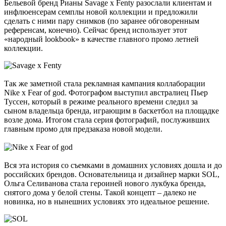
Бельевой бренд Рианы Savage x Fenty разослали клиентам и
инфлюенсерам семплы новой коллекции и предложили
сделать с ними пару снимков (по заранее обговоренным
референсам, конечно). Сейчас бренд использует этот
«народный lookbook» в качестве главного промо летней
коллекции.
Так же заметной стала рекламная кампания коллаборации
Nike x Fear of god. Фотографом выступил австралиец Пьер
Туссен, который в режиме реального времени следил за
сыном владельца бренда, играющим в баскетбол на площадке
возле дома. Итогом стала серия фотографий, послуживших
главным промо для предзаказа новой модели.
Вся эта история со съемками в домашних условиях дошла и до
российских брендов. Основательница и дизайнер марки SOL,
Ольга Селиванова стала героиней нового лукбука бренда,
снятого дома у белой стены. Такой концепт – далеко не
новинка, но в нынешних условиях это идеальное решение.