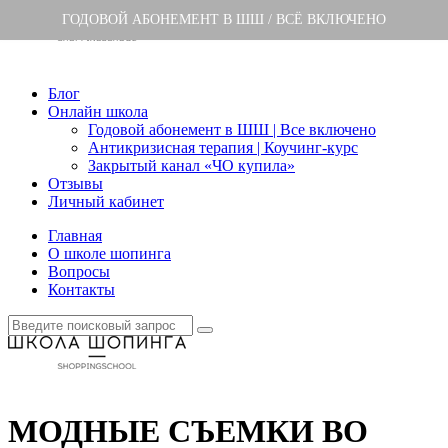
ГОДОВОЙ АБОНЕМЕНТ В ШШ / ВСЁ ВКЛЮЧЕНО
Блог
Онлайн школа
Годовой абонемент в ШШ | Все включено
Антикризисная терапия | Коучинг-курс
Закрытый канал «ЧО купила»
Отзывы
Личный кабинет
Главная
О школе шопинга
Вопросы
Контакты
МОДНЫЕ СЪЕМКИ ВО