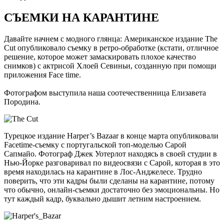
СЪЕМКИ НА КАРАНТИНЕ
Давайте начнем с модного глянца: Американское издание The
Cut опубликовало съемку в ретро-обработке (кстати, отличное
решение, которое может замаскировать плохое качество
снимков) с актрисой Хлоей Севиньи, созданную при помощи
приложения Face time.
Фотографом выступила наша соотечественница Елизавета
Породина.
Турецкое издание Harper’s Bazaar в конце марта опубликовали
Facetime-съемку с португальской топ-моделью Сарой
Сапмайо. Фотограф Джек Уотерлот находясь в своей студии в
Нью-Йорке разговаривал по видеосвязи с Сарой, которая в это
время находилась на карантине в Лос-Анджелесе. Трудно
поверить, что эти кадры были сделаны на карантине, потому
что обычно, онлайн-съемки достаточно без эмоциональны. Но
тут каждый кадр, буквально дышит летним настроением.