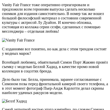
Vanity Fair France тоже оперативно отреагировали и
предложили всем героиням выпуска сделать несколько
снимков для издания самостоятельно. В номер так же вошел
большой философский материал о состоянии современной
культуры с актрисой Лу Дуайон. И конечно обложка,
состоящая из коллажа серии селфи, сделанных с помощью
мессенджера – отдельная любовь!
С изданиями все понятно, но как дела с этим трендом состоят
у модных марок?
Всеобщий любимец, обаятельный Симон Порт Жакмю провёл
съемку с моделью Беллой Хадид, в качестве промо новой
коллекции в соцсетях бренда.
Дело было так: Белла, принимала, заранее согласованные с
Симоном позы перед фронтальной камерой своего телефона, а
в этот момент фотограф Пьер-Андж Карлотти делал скрины
наиболее удачных ракурсов модели.
Самой затратной частью этого кампейна, по словам Симона,