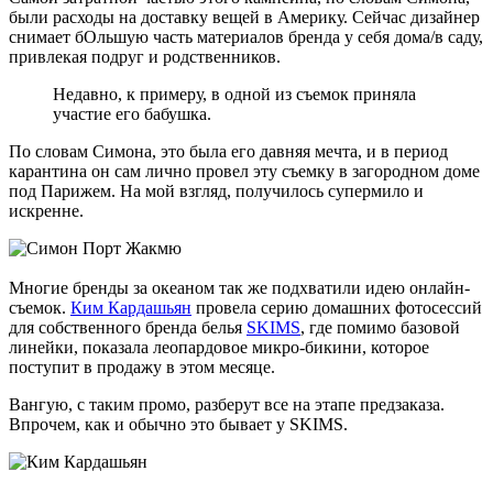
были расходы на доставку вещей в Америку. Сейчас дизайнер
снимает бОльшую часть материалов бренда у себя дома/в саду,
привлекая подруг и родственников.
Недавно, к примеру, в одной из съемок приняла
участие его бабушка.
По словам Симона, это была его давняя мечта, и в период
карантина он сам лично провел эту съемку в загородном доме
под Парижем. На мой взгляд, получилось супермило и
искренне.
Многие бренды за океаном так же подхватили идею онлайн-
съемок.
Ким Кардашьян
провела серию домашних фотосессий
для собственного бренда белья
SKIMS
, где помимо базовой
линейки, показала леопардовое микро-бикини, которое
поступит в продажу в этом месяце.
Вангую, с таким промо, разберут все на этапе предзаказа.
Впрочем, как и обычно это бывает у SKIMS.