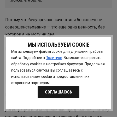
Потому что безупречное качество и бесконечное
совершенствование — это еще одна ценность, без
которой я не могу ни дня.
МЫ ИСПОЛЬЗУЕМ COOKIE
Курсов и уроков в ШШ много, а будет еще больше.
Мы используем файлы cookie для улучшения работы
сайта. Подробнее в
Политике
. Вы можете запретить
обработку сookies в настройках браузера. Продолжая
Мы — самая большая и известная онлайн-
пользоваться сайтом, вы соглашаетесь с
школа в РФ.
использованием cookie и предоставления их
сторонним партнерам.
СОГЛАШАЮСЬ
И я с любовью и вдохновением буду рассказывать о
наших уроках каждый день, анонсируя старт
регистрации или специальные предложения, потому
что один из этих курсов или уроков был сделан с