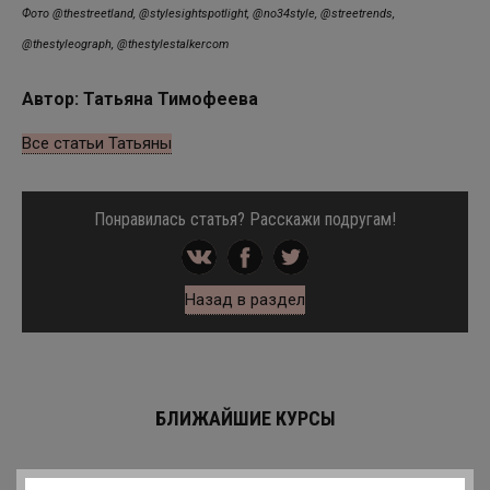
Фото @thestreetland, @stylesightspotlight, @no34style, @streetrends,
@thestyleograph, @thestylestalkercom
Автор: Татьяна Тимофеева
Все статьи Татьяны
Понравилась статья? Расскажи подругам!
Назад в раздел
БЛИЖАЙШИЕ КУРСЫ