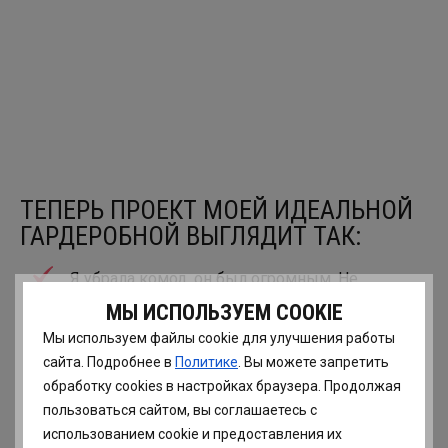
ТЕПЕРЬ ПРОЕКТ МОЕЙ ИДЕАЛЬНОЙ
ГАРДЕРОБНОЙ ВЫГЛЯДИТ ТАК:
Я убрала комод, он был огромным. Не
исключаю, что сделаю его, конечно, меньшего
МЫ ИСПОЛЬЗУЕМ COOKIE
размера, но только после того, как
Мы используем файлы cookie для улучшения работы
гардеробная будет полностью смонтирована.
сайта. Подробнее в
Политике
. Вы можете запретить
обработку сookies в настройках браузера. Продолжая
Добавить никогда не поздно:)
пользоваться сайтом, вы соглашаетесь с
Убрала нижние полки в отсеках с одеждой.
использованием cookie и предоставления их