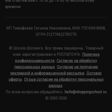
Мы ответим вам с 10.00 до 19.00 по московскому
времени
ИП Тимофеева Татьяна Николаевна, ИНН 772169418408,
ОГРН 312774622700770
© Школа Шопинга. Все права защищены. Товарный
знак зарегистрирован в РОСПАТЕНТе.
Политика
конфиденциальности
.
Согласие на обработку
персональных данных
.
Согласие на получение
рекламной и информационной рассылки
.
Договор
оферты
.
Отзыв согласия на обработку персональных
данных
.
По всем вопросам обращайтесь
hello@shoppingschool.ru
© 2003-2026