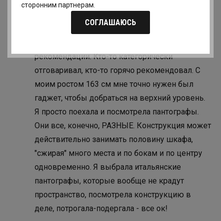
сторонним партнерам.
Часть отсеков сделала двухуровневыми и
СОГЛАШАЮСЬ
добавила пантографы на втором ярусе. Про
них были самые противоречивые
рекомендации. Кто-то категорически
отговаривал, кто-то горячо рекомендовал. С
моим ростом 163 см мне точно нужен был
гаджет, чтобы добраться на верхний уровень.
Я просто поехала и посмотрела пантографы.
Они все, конечно, РАЗНЫЕ. Конструкция может
действительно занимать половину шкафа,
"сжирая" много места и по бокам и по центру
одновременно. Я выбрала итальянские
пантографы, которые вообще не крадут
пространство, посмотрела конструкцию в
деле, потрогала-подергала - все ок!