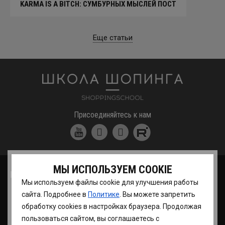
KARMA IS A BITCH: СУМБУРНЫХ МЫСЛЕЙ ПОСТ
Еще статьи
Школа шоппинга
Присоединяйтесь к нам
МЫ ИСПОЛЬЗУЕМ COOKIE
ШКОЛА ШОПИНГА
Мы используем файлы cookie для улучшения работы
О нас
сайта. Подробнее в
Политике
. Вы можете запретить
Вопросы
обработку сookies в настройках браузера. Продолжая
Отзывы
пользоваться сайтом, вы соглашаетесь с