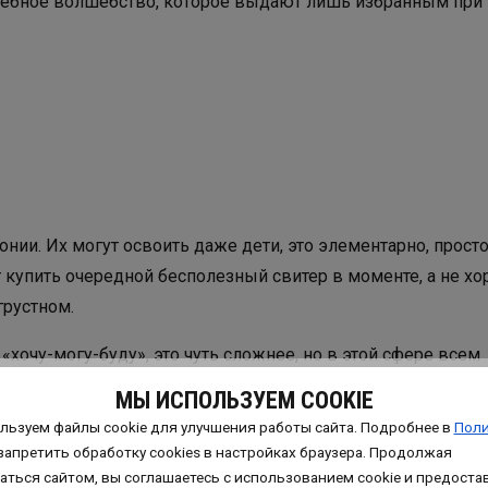
лшебное волшебство, которое выдают лишь избранным при
ии. Их могут освоить даже дети, это элементарно, просто
т купить очередной бесполезный свитер в моменте, а не х
грустном.
«хочу-могу-буду», это чуть сложнее, но в этой сфере всем
и
МЫ ИСПОЛЬЗУЕМ COOKIE
льзуем файлы cookie для улучшения работы сайта. Подробнее в
Поли
ия деталям, не получится делать правильные выводы и п
запретить обработку сookies в настройках браузера. Продолжая
аться сайтом, вы соглашаетесь с использованием cookie и предоста