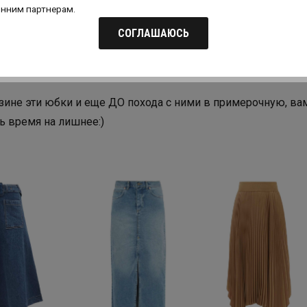
онним партнерам.
СОГЛАШАЮСЬ
 теперь мы решили сделать их полезнее и добавить к ним
торых вся фишка, как водится!
газине эти юбки и еще ДО похода с ними в примерочную, в
ть время на лишнее:)