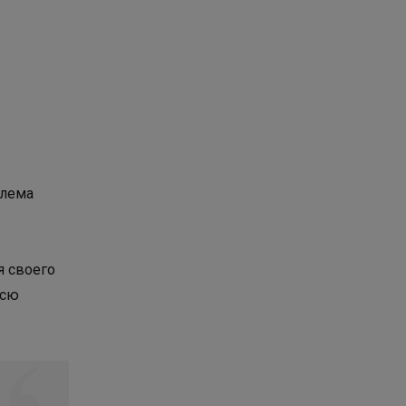
блема
я своего
всю