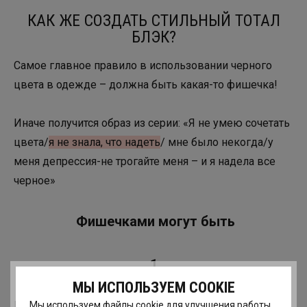
КАК ЖЕ СОЗДАТЬ СТИЛЬНЫЙ ТОТАЛ
БЛЭК?
Самое главное правило в использовании черного
цвета в одежде – должна быть какая-то фишечка!
Иначе получится образ из серии: «Я не умею сочетать
цвета/
я не знала, что надеть
/ мне было некогда/у
меня депрессия-не трогайте меня – и я надела все
черное»
Фишечками могут быть
1
МЫ ИСПОЛЬЗУЕМ COOKIE
Вы! Вся такая неотразимая красотка с идеальными
Мы используем файлы cookie для улучшения работы