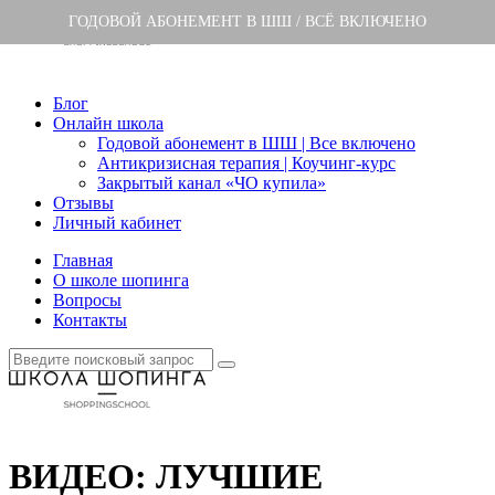
ГОДОВОЙ АБОНЕМЕНТ В ШШ / ВСЁ ВКЛЮЧЕНО
Блог
Онлайн школа
Годовой абонемент в ШШ | Все включено
Антикризисная терапия | Коучинг-курс
Закрытый канал «ЧО купила»
Отзывы
Личный кабинет
Главная
О школе шопинга
Вопросы
Контакты
ВИДЕО: ЛУЧШИЕ