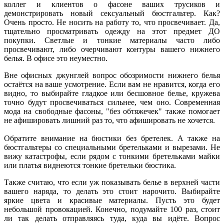
коллег и клиентов о фасоне ваших трусиков и
демонстрировать новый сексуальный бюстгальтер. Как?
Очень просто. Не носить на работу то, что просвечивает. Да,
тщательно просматривать одежду на этот предмет ДО
покупки. Светлые и тонкие материалы часто либо
просвечивают, либо очерчивают контуры вашего нижнего
белья. В офисе это неуместно.
Вне офисных джунглей вопрос обозримости нижнего белья
остаётся на ваше усмотрение. Если вам не нравится, когда его
видно, то выбирайте гладкое или бесшовное белье, кружева
точно будут просвечиваться сильнее, чем оно. Современная
мода на свободные фасоны, "без обтяжечек" также помогает
не афишировать лишний раз то, что афишировать не хочется.
Обратите внимание на бюстики без бретелек. А также на
бюстгальтеры со специальными бретельками и вырезами. Не
вижу катастрофы, если рядом с тонкими бретельками майки
или платья виднеются тонкие бретельки бюстика.
Также считаю, что если уж показывать белье в верхней части
вашего наряда, то делать это стоит нарочито. Выбирайте
яркие цвета и красивые материалы. Пусть это будет
небольшой провокацией. Конечно, подумайте 100 раз, стоит
ли так делать отправляясь туда, куда вы идёте. Вопрос