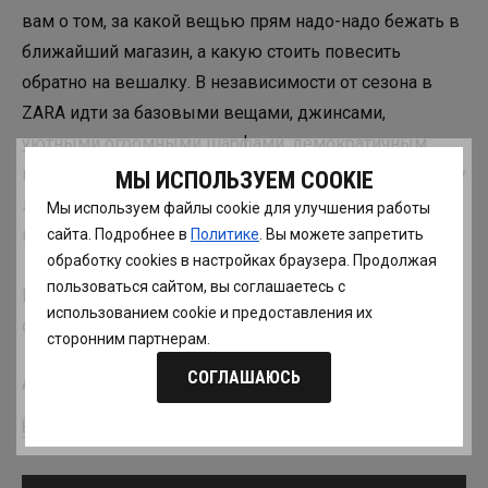
вам о том, за какой вещью прям надо-надо бежать в
ближайший магазин, а какую стоить повесить
обратно на вешалку. В независимости от сезона в
ZARA идти за базовыми вещами, джинсами,
уютными огромными шарфами, демократичным
кашемиром и последними горячими трендами. А пару
МЫ ИСПОЛЬЗУЕМ COOKIE
лет назад ZARA запустила интернет-магазин, чему мы
Мы используем файлы cookie для улучшения работы
все несказанно рады.
сайта. Подробнее в
Политике
. Вы можете запретить
обработку сookies в настройках браузера. Продолжая
пользоваться сайтом, вы соглашаетесь с
И не забываем про распродажи, на которых можно
использованием cookie и предоставления их
отхватить настоящие бриллианты.
сторонним партнерам.
СОГЛАШАЮСЬ
Автор: Татьяна Тимофеева
Все статьи Татьяны