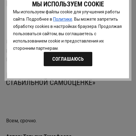
НАГИСА ТАЦУМИ «НИЧЕГО ЛИШНЕГО»
МЫ ИСПОЛЬЗУЕМ COOKIE
Мы используем файлы cookie для улучшения работы
сайта. Подробнее в
Политике
. Вы можете запретить
обработку сookies в настройках браузера. Продолжая
пользоваться сайтом, вы соглашаетесь с
использованием cookie и предоставления их
Про
минимализм
как стиль потребления. Особенно
сторонним партнерам.
рекомендую тем, кто не умеет выкидывать вещи и
расставаться с хламом.
СОГЛАШАЮСЬ
БОРИС ЛИТВАК «7 ШАГОВ К
СТАБИЛЬНОЙ САМООЦЕНКЕ»
Всем, срочно.