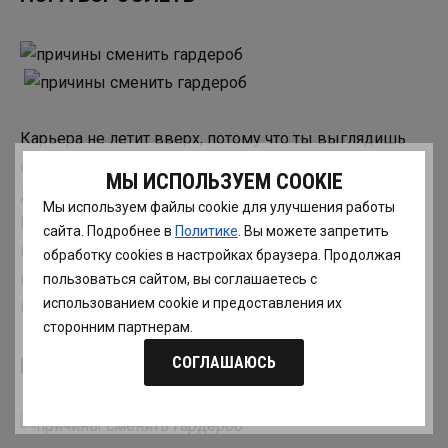
Карьера не летит вверх, потому что ты выглядишь
слишком молодо? Все считают тебя милой
МЫ ИСПОЛЬЗУЕМ COOKIE
девчонкой, но не видят в тебе
профессионала
?
Мы используем файлы cookie для улучшения работы
Может, пора сменить джемпер и конверсы на
сайта. Подробнее в
Политике
. Вы можете запретить
платье-футляр и современный блейзер? Хочешь
обработку сookies в настройках браузера. Продолжая
повышения, одевайся так, как будто ты уже его
пользоваться сайтом, вы соглашаетесь с
использованием cookie и предоставления их
получила!
сторонним партнерам.
СОГЛАШАЮСЬ
ВСТРЕТИЛА «ТЕТКУ» В ЗЕРКАЛЕ