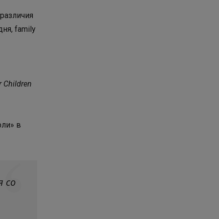
 различия
ня, family
 Children
рли» в
я со