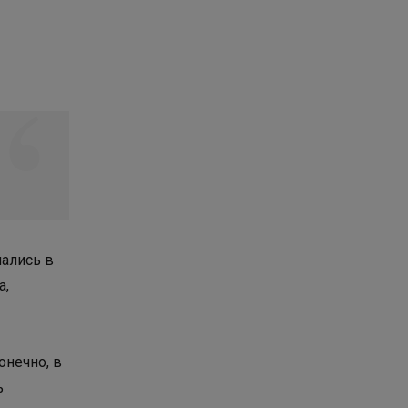
мались в
а,
онечно, в
ь