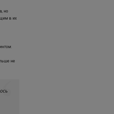
, но
ущим в их
интом.
ольше не
ось