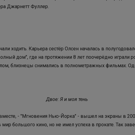
ера Джарнетт Фуллер.
чали ходить. Карьера сестёр Олсен началась в полугодова
Полный дом", где на протяжении 8 лет поочерёдно играли р
алом, близнецы снимались в полнометражных фильмах. Од
: Я и моя тень
месте, - "Мгновения Нью-Йорка" - вышел на экраны в 200
в мир большого кино, но не имел успеха в прокате. Так за