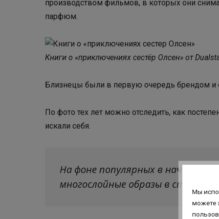
производством фильмов, в которых они снима
парфюм.
Книги о «приключениях сестёр Олсен» от Dualsta
Близнецы были в первую очередь брендом и 
По фото тех лет можно отследить, как постепе
искали себя.
На фоне популярных в начале 200
многослойные образы в стиле бох
Мы испо
можете 
пользов