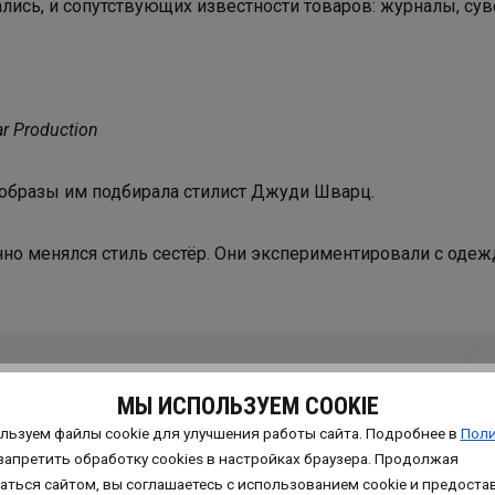
лись, и сопутствующих известности товаров: журналы, су
r Production
образы им подбирала стилист Джуди Шварц.
нно менялся стиль сестёр. Они экспериментировали с одеж
0-х годов обтягивающих силуэтов и стразов и
МЫ ИСПОЛЬЗУЕМ COOKIE
о и гранж вызывали недоумение.
льзуем файлы cookie для улучшения работы сайта. Подробнее в
Поли
запретить обработку сookies в настройках браузера. Продолжая
аться сайтом, вы соглашаетесь с использованием cookie и предоста