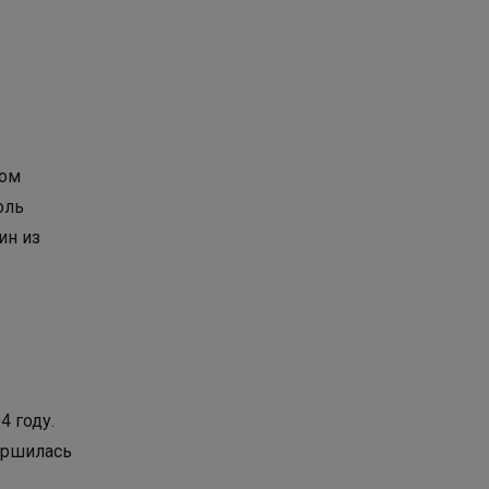
лом
оль
ин из
4 году.
вершилась