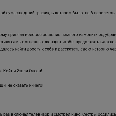
 мой сумасшедший график, в котором было по 6 перелетов
этому приняла волевое решение немного изменить ее, убра
я стиля самых огненных женщин, чтобы продолжать вдохно
удалось найти дорогу к себе и рассказать свою историю че
и-Кейт и Эшли Олсен!
ещи, не сказать ничего!
ь раз включал телевизор и смотрел кино. Сёстры родилис