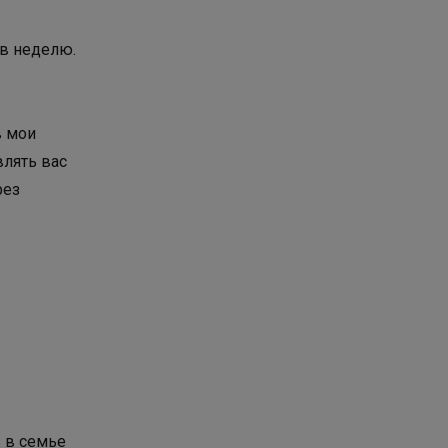
 в неделю.
в мои
влять вас
рез
ь в семье