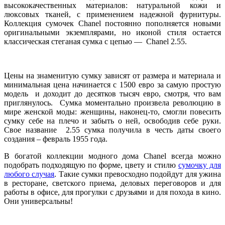
высококачественных материалов: натуральной кожи и
люксовых тканей, с применением надежной фурнитуры.
Коллекция сумочек Chanel постоянно пополняется новыми
оригинальными экземплярами, но иконой стиля остается
классическая стеганая сумка с цепью — Chanel 2.55.
Цены на знаменитую сумку зависят от размера и материала и
минимальная цена начинается с 1500 евро за самую простую
модель и доходит до десятков тысяч евро, смотря, что вам
приглянулось. Сумка моментально произвела революцию в
мире женской моды: женщины, наконец-то, смогли повесить
сумку себе на плечо и забыть о ней, освободив себе руки.
Свое название 2.55 сумка получила в честь даты своего
создания – февраль 1955 года.
В богатой коллекции модного дома Chanel всегда можно
подобрать подходящую по форме, цвету и стилю
сумочку для
любого случая
. Такие сумки превосходно подойдут для ужина
в ресторане, светского приема, деловых переговоров и для
работы в офисе, для прогулки с друзьями и для похода в кино.
Они универсальны!