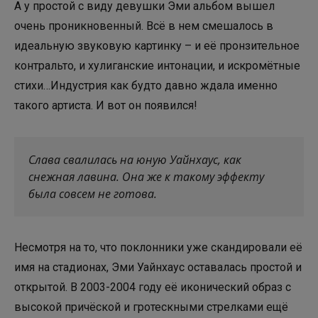
А у простой с виду девушки Эми альбом вышел
очень проникновенный. Всё в нем смешалось в
идеальную звуковую картинку – и её пронзительное
контральто, и хулиганские интонации, и искромётные
стихи…Индустрия как будто давно ждала именно
такого артиста. И вот он появился!
Слава свалилась на юную Уайнхаус, как
снежная лавина. Она же к такому эффекту
была совсем не готова.
Несмотря на то, что поклонники уже скандировали её
имя на стадионах, Эми Уайнхаус оставалась простой и
открытой. В 2003-2004 году её иконический образ с
высокой причёской и гротескными стрелками ещё