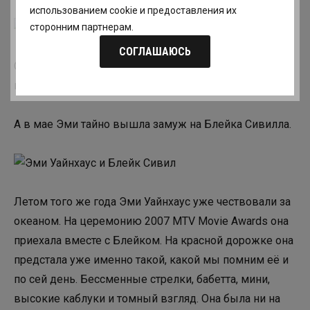
использованием cookie и предоставления их
сторонним партнерам.
СОГЛАШАЮСЬ
Спустя всего пару месяцев "Back to Black" занял
первую строчку в iTunes и стал платиновым.
А в мае Эми тайно вышла замуж на Блейка Сивилла.
Летом того же года Эми Уайнхаус уже чествовали за
океаном. На церемонию 2007 MTV Movie Awards она
приехала вместе с Блейком. На красной дорожке она
предстала уже именно такой, какой мы помним её и
по сей день. Бессменные стрелки, бабетта, мини,
высокие каблуки и томный взгляд. Она была ни на