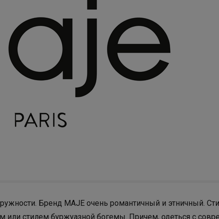
ружности. Бренд MAJE очень романтичный и этничный. Ст
м или стилем буржуазной богемы. Причем, одеться с сов