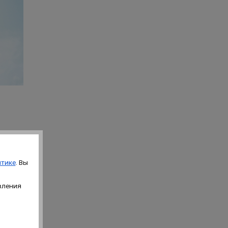
тике
. Вы
икотажа
вления