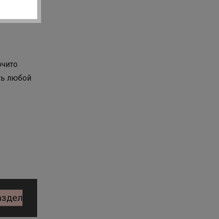
очито
ть любой
аздел