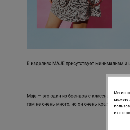
В изделиях MAJE присутствует минимализм и 
Мы испо
Maje — это один из брендов с классными косу
можете 
там не очень много, но он очень красивый. 
пользов
их стор