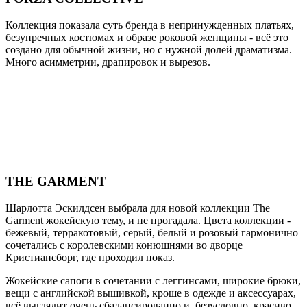
Коллекция показала суть бренда в непринужденных платьях,
безупречных костюмах и образе роковой женщины - всё это
создано для обычной жизни, но с нужной долей драматизма.
Много асимметрии, драпировок и вырезов.
THE GARMENT
Шарлотта Эскилдсен выбрала для новой коллекции The
Garment жокейскую тему, и не прогадала. Цвета коллекции -
бежевый, терракотовый, серый, белый и розовый гармонично
сочетались с королевскими конюшнями во дворце
Кристиансборг, где проходил показ.
Жокейские сапоги в сочетании с леггинсами, широкие брюки,
вещи с английской вышивкой, кроше в одежде и аксессуарах,
всё выглядит очень сбалансированно и, безусловно, красиво.