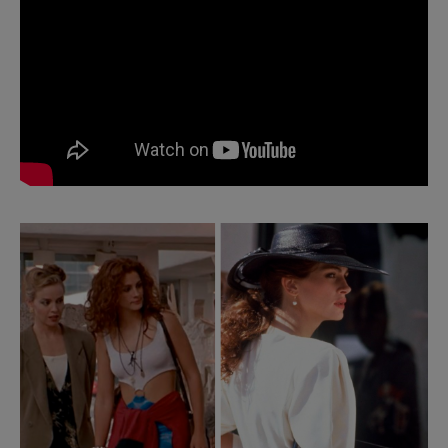
Анализ человека при первом знакомстве, как
правило, занимает несколько СЕКУНД. К сожалению,
первое впечатление может быть и ошибочным, и для
того, чтобы изменить его, понадобятся время и
второй шанс. А он, как известно, дается не всегда.
В 99 из 100 случаев человек не будет разбираться: «А
верно ли я составил мнение о новом знакомом,
может быть, я ошибся?». Так уж мы устроены, что
оценка того, кого мы первый раз видим, занимает
пару секунд. И именно эту оценку мы потом
принимаем, как истину. Такова природа, против неё
не попрёшь.
Расскажу на наглядном примере из жизни. Одна моя