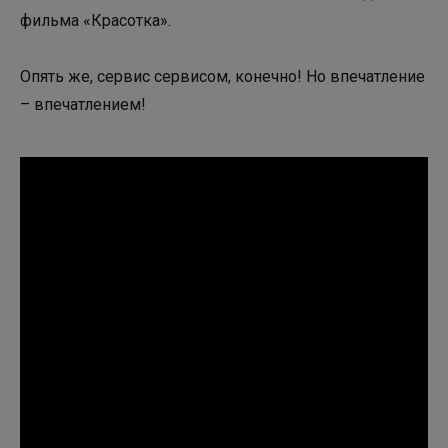
фильма «Красотка».
Опять же, сервис сервисом, конечно! Но впечатление
– впечатлением!
Одежда - это форма молчаливой коммуникации. Вы
же не начинаете свой устный разговор с другими
людьми с ругательств или невнятного мычания? Вы
стараетесь вести себя приветливо, общаться
вежливо и четко, чтобы произвести максимально
положительное впечатление. Одежда точно также
"говорит", пусть беззвучно, но абсолютно очевидно.
Если вы одеты не к месту и кое-как, вы будете
вызывать меньше сипатии и доверия, зачем вам
такие сложности? Бейте сразу по всем фронтам и
побеждайте практически без слов:)