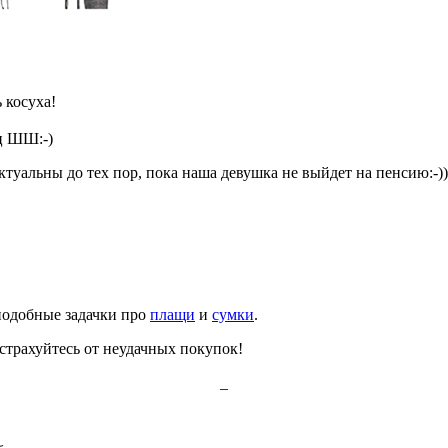
 косуха!
иц ШШ:-)
ктуальны до тех пор, пока наша девушка не выйдет на пенсию:-))
подобные задачки про
плащи
и
сумки
.
страхуйтесь от неудачных покупок!
_