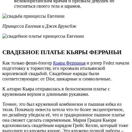
великобританским врачам и призвала девушек не
стесняться своего тела и шрамов.
Принцесса Евгения и Джек Брунсбэк
СВАДЕБНОЕ ПЛАТЬЕ КЬЯРЫ ФЕРРАНЬИ
Как только фешн-блогер
Кьяра Ферранья
и рэпер Fedez начали
подготовку к торжеству, его прозвали итальянской
королевской свадьбой. Свадебные наряды были
соответствующие: от Dior, шикарные и символичные.
К алтарю Кьяра отправилась в белоснежном платье с
кружевным верхом и длинными рукавами.
Точнее, это был кружевной комбинезон и пышная юбка из
тюля. Поначалу невеста хотела что-то более эксцентричное,
но дизайнер убедила её, что и традиционное пышное платье
она сможет сделать современным. Мария Грация Кьюри
вдохновилась свадебным нарядом Грейс Келли, который тоже
выполнен из кружева кроше. Это кружево ручной работы –