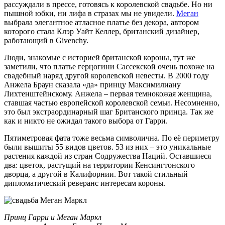
рассуждали в прессе, готовясь к королевской свадьбе. Но ни
пышной юбки, ни лифа в стразах мы не увидели.
Меган
выбрала элегантное атласное платье без декора, автором
которого стала Клэр Уайт Келлер, британский дизайнер,
работающий в Givenchy.
Люди, знакомые с историей британской короны, тут же
заметили, что платье герцогини Сассекской очень похоже на
свадебный наряд другой королевской невесты. В 2000 году
Анжела Браун сказала «да» принцу Максимилиану
Лихтенштейнскому. Анжела – первая темнокожая женщина,
ставшая частью европейской королевской семьи. Несомненно,
это был экстраординарный шаг Британского принца. Так же
как и никто не ожидал такого выбора от Гарри.
Пятиметровая фата тоже весьма символична. По её периметру
были вышиты 55 видов цветов. 53 из них – это уникальные
растения каждой из стран Содружества Наций. Оставшиеся
два: цветок, растущий на территории Кенсингтонского
дворца, а другой в Калифорнии. Вот такой стильный
дипломатический реверанс интересам короны.
Принц Гарри и Меган Маркл