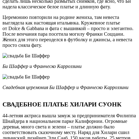
сделать лишь несколько размытых снимков, где ясно, что Би
надела классическое белое платье и длинную фату.
Церемонию повторили на родине жениха, там невеста
выглядела как настоящая итальянка. Кружевное платье
от Dolce & Gabbana и фата с вышивкой – просто и элегантно.
После венчания пара посетила могилу Франки Соццани.
Жених для этого переоделся в футболку и джинсы, а невеста
просто сняла фату.
Би Шаффер и Франческо Карроззини
Свадебная церемония Би Шаффер и Франческо Карроззини
СВАДЕБНОЕ ПЛАТЬЕ ХИЛАРИ СУОНК
44-летняя актриса вышла замуж за предпринимателя Филиппа
Шнайдера в национальном парке Калифорнии. Огромные
деревья, много света и зелени – платье должно было
соответствовать сказочному месту. Наряд для Хилари сшил
ливанский дизайнер Эли Сааб. 150 часов работы, 25 метров