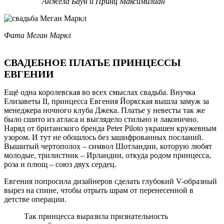
Анжела Баун и Принц Максимилиан
Фата Меган Маркл
СВАДЕБНОЕ ПЛАТЬЕ ПРИНЦЕССЫ
ЕВГЕНИИ
Ещё одна королевская во всех смыслах свадьба. Внучка
Елизаветы II, принцесса Евгения Йоркская вышла замуж за
менеджера ночного клуба Джека. Платье у невесты так же
было сшито из атласа и выглядело стильно и лаконично.
Наряд от британского бренда Peter Piloto украшен кружевным
узором. И тут не обошлось без зашифрованных посланий.
Вышитый чертополох – символ Шотландии, которую любят
молодые, трилистник – Ирландии, откуда родом принцесса,
роза и плющ – союз двух сердец.
Евгения попросила дизайнеров сделать глубокий V-образный
вырез на спине, чтобы отрыть шрам от перенесенной в
детстве операции.
Так принцесса выразила признательность