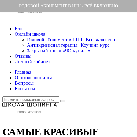
ГОДОВОЙ АБОНЕМЕНТ В ШШ / ВСЁ ВКЛЮЧЕНО
Блог
Онлайн школа
Годовой абонемент в ШШ | Все включено
Антикризисная терапия | Коучинг-курс
Закрытый канал «ЧО купила»
Отзывы
Личный кабинет
Главная
О школе шопинга
Вопросы
Контакты
САМЫЕ КРАСИВЫЕ