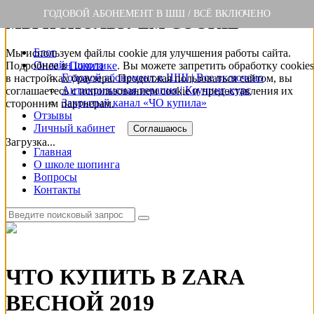
ГОДОВОЙ АБОНЕМЕНТ В ШШ / ВСЁ ВКЛЮЧЕНО
МЫ ИСПОЛЬЗУЕМ COOKIE
Блог
Мы используем файлы cookie для улучшения работы сайта.
Онлайн школа
Подробнее в
Политике
. Вы можете запретить обработку сookies
Годовой абонемент в ШШ | Все включено
в настройках браузера. Продолжая пользоваться сайтом, вы
Антикризисная терапия | Коучинг-курс
соглашаетесь с использованием cookie и предоставления их
Закрытый канал «ЧО купила»
сторонним партнерам.
Отзывы
Личный кабинет
Соглашаюсь
Загрузка...
Главная
О школе шопинга
Вопросы
Контакты
ЧТО КУПИТЬ В ZARA
ВЕСНОЙ 2019