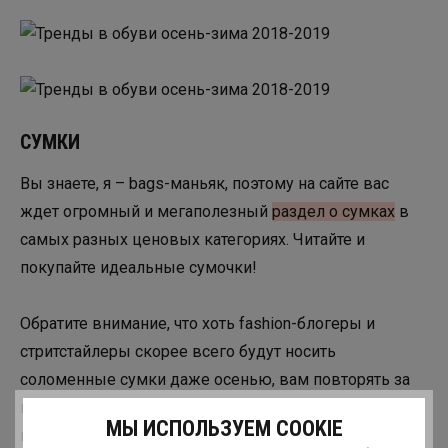
СУМКИ
Вы знаете, я – bags-маньяк, поэтому на сайте вас
ждет огромный и мегаполезный
раздел о сумках
в
самых разных ценовых категориях. Читайте и
покупайте идеальные сумочки!
Обратите внимание, что хоть fashion-блогеры и
стритстайлеры скорее всего будут носить
соломенные сумки даже осенью, вам повторять за
ними совсем необязательно. Все-таки солома
МЫ ИСПОЛЬЗУЕМ COOKIE
прекрасна и уместна летом. И то – не везде.