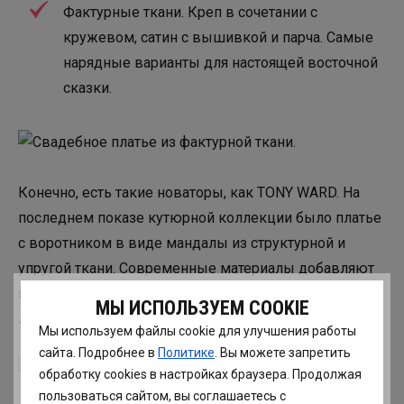
Фактурные ткани. Креп в сочетании с
кружевом, сатин с вышивкой и парча. Самые
нарядные варианты для настоящей восточной
сказки.
Конечно, есть такие новаторы, как TONY WARD. На
последнем показе кутюрной коллекции было платье
с воротником в виде мандалы из структурной и
упругой ткани. Современные материалы добавляют
платьям более футуристический вид, но совсем не
МЫ ИСПОЛЬЗУЕМ COOKIE
лишают их красоты.
Мы используем файлы cookie для улучшения работы
сайта. Подробнее в
Политике
. Вы можете запретить
обработку сookies в настройках браузера. Продолжая
пользоваться сайтом, вы соглашаетесь с