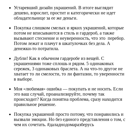
Устаревший дизайн украшений. В итоге выглядит
дешево, взрослит, простит и категорически не идет
обладательнице за ее же деньги.
Покупка слишком смелых и ярких украшений, которые
потом не вписываются в стиль и гардероб, а также
вызывают стеснение и неуверенность, что это перебор.
Потом лежат и плачут в шкатулочках без дела. А
денежки-то потратила.
Дубли! Как в обычном гардеробе из вещей. С
украшениями тоже сплошь и рядом. 5 одинаковых
сережек, 3 одинаковых браслета. А на что-то другое не
хватает то ли смелости, то ли фантазии, то уверенности
в выборе.
Моя «любимая» ошибка — покупать и не носить. Если
это ваш случай, проанализируйте, почему так
происходит? Когда понятна проблема, сразу находится
правильное решение.
Покупка украшений просто потому, что понравились и
вызвали эмоции. Но без единого представления о том, с
чем их сочетать. #даладнодомаразберусь