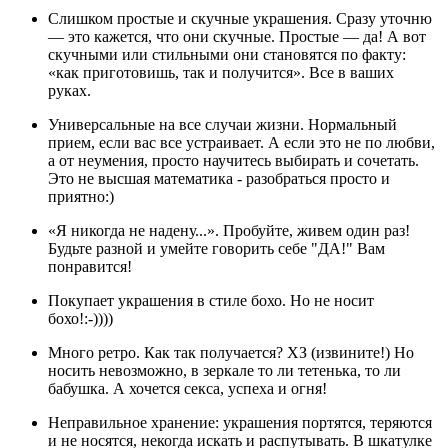
Слишком простые и скучные украшения. Сразу уточню
— это кажется, что они скучные. Простые — да! А вот
скучными или стильными они становятся по факту:
«как приготовишь, так и получится». Все в ваших
руках.
Универсальные на все случаи жизни. Нормальный
прием, если вас все устраивает. А если это не по любви,
а от неумения, просто научитесь выбирать и сочетать.
Это не высшая математика - разобраться просто и
приятно:)
«Я никогда не надену...». Пробуйте, живем один раз!
Будьте разной и умейте говорить себе "ДА!" Вам
понравится!
Покупает украшения в стиле бохо. Но не носит
бохо!:-))))
Много ретро. Как так получается? ХЗ (извините!) Но
носить невозможно, в зеркале то ли тетенька, то ли
бабушка. А хочется секса, успеха и огня!
Неправильное хранение: украшения портятся, теряются
и не носятся, некогда искать и распутывать. В шкатулке