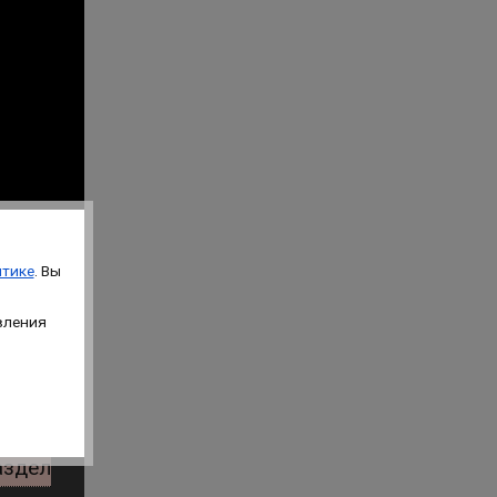
тике
. Вы
вления
аздел