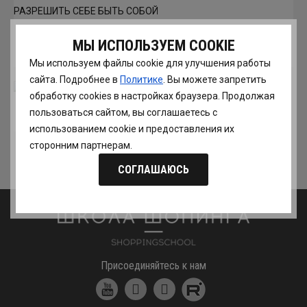
КАК ПЕРЕСТАТЬ ХОТЕТЬ ВСЕМ ПОНРАВИТЬСЯ И
МЫ ИСПОЛЬЗУЕМ COOKIE
РАЗРЕШИТЬ СЕБЕ БЫТЬ СОБОЙ
Мы используем файлы cookie для улучшения работы
сайта. Подробнее в
Политике
. Вы можете запретить
обработку сookies в настройках браузера. Продолжая
пользоваться сайтом, вы соглашаетесь с
МОЕ ИНТЕРВЬЮ ДЛЯ BEAUTYHACK.RU
использованием cookie и предоставления их
сторонним партнерам.
Еще статьи
СОГЛАШАЮСЬ
Школа шоппинга
Присоединяйтесь к нам