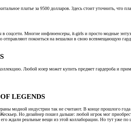
итальное платье за 9500 долларов. Здесь стоит уточнить, что пла
 в соцсети. Многие инфлюенсеры, it-girls и просто модные энту
бо отправляют покоиться на вешалки в свою всевмещающую гарде
S
ллекцию. Любой юзер может купить предмет гардероба и примери
 OF LEGENDS
тераны модной индустрии так не считают. В конце прошлого года
ескьер. Но дизайнер пошел дальше: любой игрок мог приобрест
 его ждали реальные вещи из этой коллаборации. Но тут уже по ц