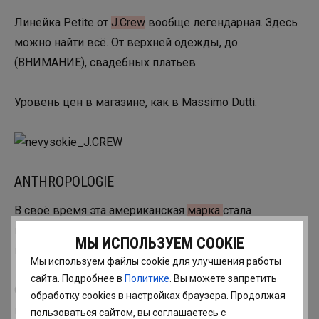
Линейка Petite от
J.Crew
вообще легендарная. Здесь
можно найти всё. От верхней одежды, до
(ВНИМАНИЕ), свадебных платьев.
Уровень цен в магазине, как в Massimo Dutti.
ANTHROPOLOGIE
В своё время эта американская
марка
стала
пионером в выпуске отдельной линейки для
МЫ ИСПОЛЬЗУЕМ COOKIE
миниатюрных женщин.
Мы используем файлы cookie для улучшения работы
сайта. Подробнее в
Политике
. Вы можете запретить
Особый крой, особенно у брюк, позволяет
обработку сookies в настройках браузера. Продолжая
почувствовать себя супер-комфортно, так как точно
пользоваться сайтом, вы соглашаетесь с