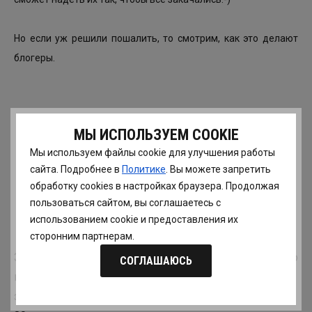
Но если уж решили пошалить, то смотрим, как это делают
блогеры.
МЫ ИСПОЛЬЗУЕМ COOKIE
Мы используем файлы cookie для улучшения работы
сайта. Подробнее в
Политике
. Вы можете запретить
MOM JEANS
обработку сookies в настройках браузера. Продолжая
пользоваться сайтом, вы соглашаетесь с
использованием cookie и предоставления их
сторонним партнерам.
Знаменитые «мамины» джинсы выглядят так, словно
СОГЛАШАЮСЬ
их реально достали из каких-то маминых старых
запасов, сохранённых в первозданном виде ещё с