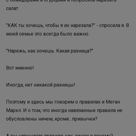
салат.
⠀⠀
"КАК ты хочешь, чтобы я их нарезала?" - спросила я. В
моей семье это всегда было важно.
⠀⠀
"Нарежь, как хочешь. Какая разница?"
⠀⠀
Вот именно!
⠀⠀
Иногда, нет никакой разницы!
⠀⠀
Поэтому и здесь мы говорим о правилах и Меган
Маркл. И о том, что иногда навязанные правила не
обусловлены ничем, кроме...привычки?
⠀⠀
А вы нарушаете правила: как, зачем и почему?