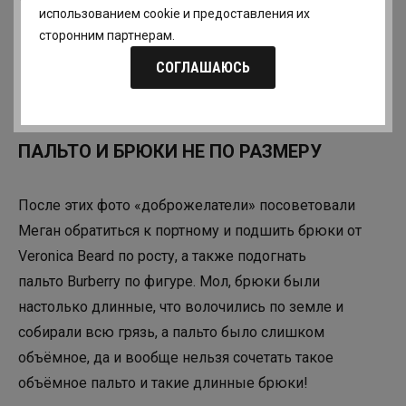
использованием cookie и предоставления их
сторонним партнерам.
СОГЛАШАЮСЬ
ПАЛЬТО И БРЮКИ НЕ ПО РАЗМЕРУ
После этих фото «доброжелатели» посоветовали
Меган обратиться к портному и подшить брюки от
Veronica Beard по росту, а также подогнать
пальто Burberry по фигуре. Мол, брюки были
настолько длинные, что волочились по земле и
собирали всю грязь, а пальто было слишком
объёмное, да и вообще нельзя сочетать такое
объёмное пальто и такие длинные брюки!