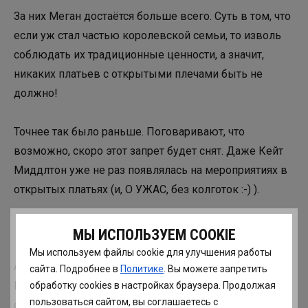
За них Меган достаётся больше всего. Суть в том, что
если уж стал частью королевской семьи, то изволь
соблюдать их традиционные ценности, а значит,
никаких платьев с открытыми плечами быть не
должно!
Точнее так было раньше. Поговаривают, что
возможно, скоро этот запрет будет снят. Даже Кейт
Миддлтон уже не раз появлялась на мероприятиях в
открытых платьях (и, О УЖАС, без колготок :-) ).
МЫ ИСПОЛЬЗУЕМ COOKIE
Мы используем файлы cookie для улучшения работы
А Меган и вовсе пришла на день рождения
сайта. Подробнее в
Политике
. Вы можете запретить
КОРОЛЕВЫ в розовом платье с открытыми плечами
обработку сookies в настройках браузера. Продолжая
пользоваться сайтом, вы соглашаетесь с
от Carolina Herrera.