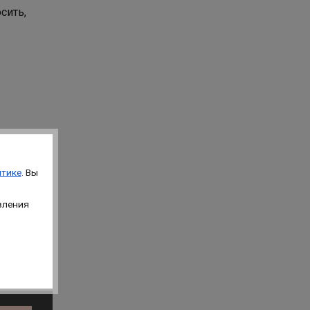
сить,
тике
. Вы
вления