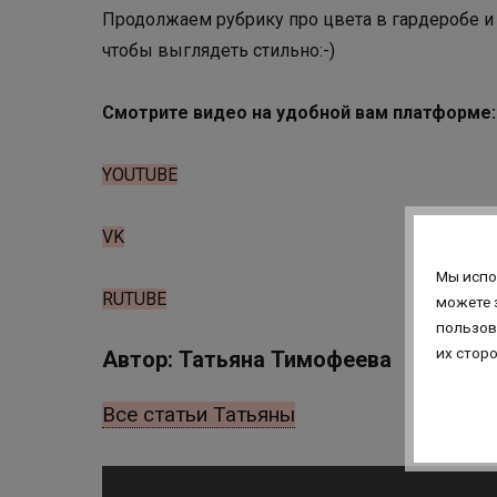
Продолжаем рубрику про цвета в гардеробе и с
чтобы выглядеть стильно:-)
Смотрите видео на удобной вам платформе:
YOUTUBE
VK
Мы испо
RUTUBE
можете 
пользов
их стор
Автор: Татьяна Тимофеева
Все статьи Татьяны