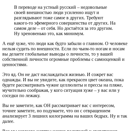
В переводе на устный русский – недовольные
своей внешностью люди усиленно ищут и
разглядывают тоже самое в других. Требуют
какого-то эфемерного совершенства от других. На
самом деле – от себя. Но достаётся за это другим.
Ну хреновенько это, как минимум.
А ещё хуже, что люди как будто забыли о главном. О человеке
нельзя судить по внешности. Если по чьим-то ногам и носам
вы делаете глобальные выводы о личности, то у вашей
собственной личности огромные проблемы с самооценкой и
ценностями.
Это яд. Он не даст наслаждаться жизнью. И сожрет вас
однажды. И вы не увидите, как прекрасен цвет океана, пока
будете рассматривать чужие целлюлиты и прессы на пляже,
мучительно соображая, у кого ситуация хуже – у вас или у
соседки по лежаку.
Вы не заметите, как ОН рассматривает вас с интересом,
точнее заметите, но подумаете, что он с отвращением
анализирует 3 лишних килограмма на ваших бедрах. Ну и так
далее.