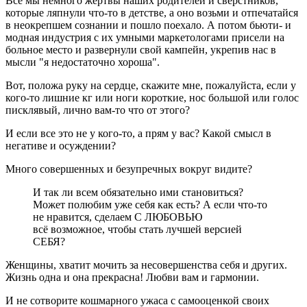
Все мы немного жертвы наших родителей и сверстников,
которые ляпнули что-то в детстве, а оно возьми и отпечатайся
в неокрепшем сознании и пошло поехало. А потом бьюти- и
модная индустрия с их умными маркетологами присели на
больное место и развернули свой кампейн, укрепив нас в
мысли "я недостаточно хороша".
Вот, положа руку на сердце, скажите мне, пожалуйста, если у
кого-то лишние кг или ноги короткие, нос большой или голос
писклявый, лично вам-то что от этого?
И если все это не у кого-то, а прям у вас? Какой смысл в
негативе и осуждении?
Много совершенных и безупречных вокруг видите?
И так ли всем обязательно ими становиться?
Может полюбим уже себя как есть? А если что-то
не нравится, сделаем С ЛЮБОВЬЮ
всё возможное, чтобы стать лучшей версией
СЕБЯ?
Женщины, хватит мочить за несовершенства себя и других.
Жизнь одна и она прекрасна! Любви вам и гармонии.
И не сотворите кошмарного ужаса с самооценкой своих