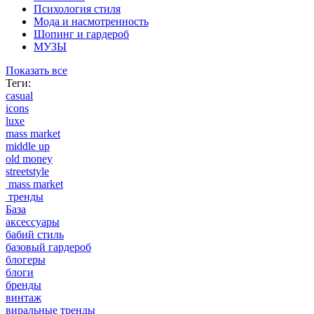
Психология стиля
Мода и насмотренность
Шопинг и гардероб
МУЗЫ
Показать все
Теги:
casual
icons
luxe
mass market
middle up
old money
streetstyle
mass market
тренды
База
аксессуары
бабий стиль
базовый гардероб
блогеры
блоги
бренды
винтаж
виральные тренды