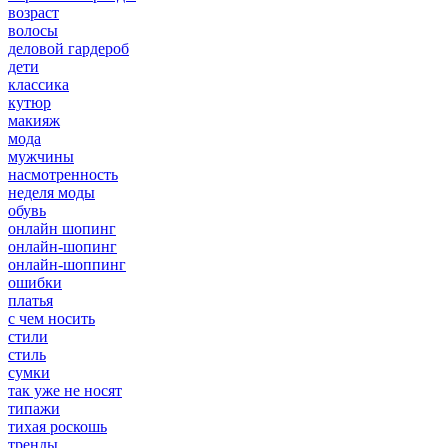
возраст
волосы
деловой гардероб
дети
классика
кутюр
макияж
мода
мужчины
насмотренность
неделя моды
обувь
онлайн шопинг
онлайн-шопинг
онлайн-шоппинг
ошибки
платья
с чем носить
стили
стиль
сумки
так уже не носят
типажи
тихая роскошь
тренды