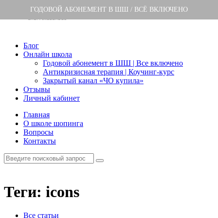
ГОДОВОЙ АБОНЕМЕНТ В ШШ / ВСЁ ВКЛЮЧЕНО
Блог
Онлайн школа
Годовой абонемент в ШШ | Все включено
Антикризисная терапия | Коучинг-курс
Закрытый канал «ЧО купила»
Отзывы
Личный кабинет
Главная
О школе шопинга
Вопросы
Контакты
Теги: icons
Все статьи