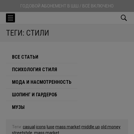
ГОДОВОЙ АБОНЕМЕНТ В ШШ / ВСЁ ВКЛЮЧЕНО
ТЕГИ: СТИЛИ
ВСЕ СТАТЬИ
ПСИХОЛОГИЯ СТИЛЯ
МОДА И НАСМОТРЕННОСТЬ
ШОПИНГ И ГАРДЕРОБ
МУЗЫ
Теги:
casual
icons
luxe
mass market
middle up
old money
streetstyle
mass market