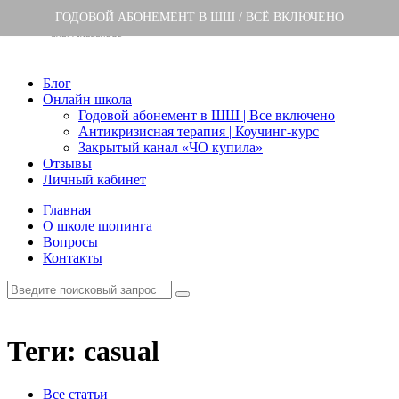
ГОДОВОЙ АБОНЕМЕНТ В ШШ / ВСЁ ВКЛЮЧЕНО
Блог
Онлайн школа
Годовой абонемент в ШШ | Все включено
Антикризисная терапия | Коучинг-курс
Закрытый канал «ЧО купила»
Отзывы
Личный кабинет
Главная
О школе шопинга
Вопросы
Контакты
Теги: casual
Все статьи