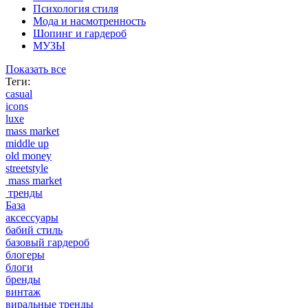
Психология стиля
Мода и насмотренность
Шопинг и гардероб
МУЗЫ
Показать все
Теги:
casual
icons
luxe
mass market
middle up
old money
streetstyle
mass market
тренды
База
аксессуары
бабий стиль
базовый гардероб
блогеры
блоги
бренды
винтаж
виральные тренды