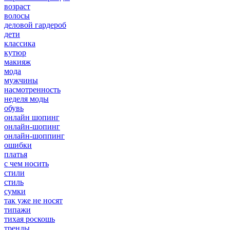
возраст
волосы
деловой гардероб
дети
классика
кутюр
макияж
мода
мужчины
насмотренность
неделя моды
обувь
онлайн шопинг
онлайн-шопинг
онлайн-шоппинг
ошибки
платья
с чем носить
стили
стиль
сумки
так уже не носят
типажи
тихая роскошь
тренды