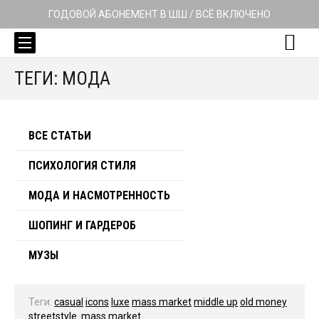
ГОДОВОЙ АБОНЕМЕНТ В ШШ / ВСЁ ВКЛЮЧЕНО
ТЕГИ: МОДА
ВСЕ СТАТЬИ
ПСИХОЛОГИЯ СТИЛЯ
МОДА И НАСМОТРЕННОСТЬ
ШОПИНГ И ГАРДЕРОБ
МУЗЫ
Теги:
casual
icons
luxe
mass market
middle up
old money
streetstyle
mass market