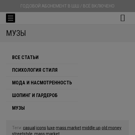
ГОДОВОЙ АБОНЕМЕНТ В ШШ / ВСЁ ВКЛЮЧЕНО
МУЗЫ
ВСЕ СТАТЬИ
ПСИХОЛОГИЯ СТИЛЯ
МОДА И НАСМОТРЕННОСТЬ
ШОПИНГ И ГАРДЕРОБ
МУЗЫ
Теги:
casual
icons
luxe
mass market
middle up
old money
streetstyle
mass market