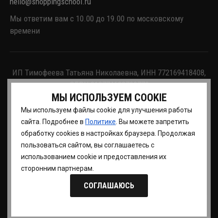
hello@shoppingschool.ru
Мы ответим вам с 10.00 до 19.00 по московскому
времени
ИП Тимофеева Татьяна Николаевна, ИНН 772169418408,
ОГРН 312774622700770
МЫ ИСПОЛЬЗУЕМ COOKIE
Мы используем файлы cookie для улучшения работы
© Школа Шопинга. Все права защищены. Товарный
сайта. Подробнее в
Политике
. Вы можете запретить
знак зарегистрирован в РОСПАТЕНТе.
Политика
обработку сookies в настройках браузера. Продолжая
конфиденциальности
.
Согласие на обработку
пользоваться сайтом, вы соглашаетесь с
персональных данных
.
Согласие на получение
использованием cookie и предоставления их
рекламной и информационной рассылки
.
Договор
сторонним партнерам.
оферты
.
Отзыв согласия на обработку персональных
данных
.
СОГЛАШАЮСЬ
По всем вопросам обращайтесь
hello@shoppingschool.ru
© 2003-2026